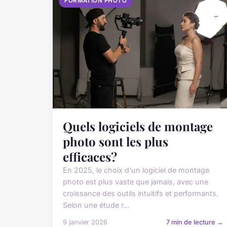
FORMATION PHOTO
Quels logiciels de montage
photo sont les plus
efficaces?
En 2025, le choix d'un logiciel de montage
photo est plus vaste que jamais, avec une
croissance des outils intuitifs et performants.
Selon une étude r...
9 janvier 2026
7 min de lecture →