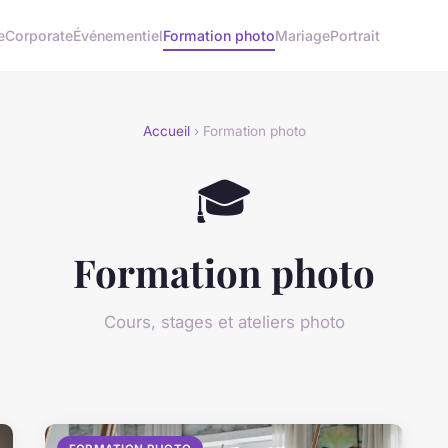
e
Corporate
Événementiel
Formation photo
Mariage
Portrait
Accueil
› Formation photo
🎓
Formation photo
Cours, stages et ateliers photo