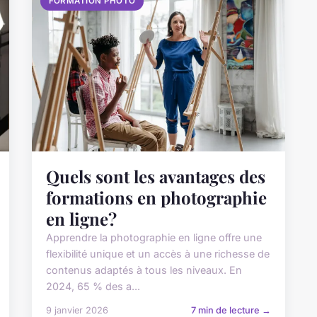
FORMATION PHOTO
Quels sont les avantages des
formations en photographie
en ligne?
Apprendre la photographie en ligne offre une
flexibilité unique et un accès à une richesse de
contenus adaptés à tous les niveaux. En
2024, 65 % des a...
9 janvier 2026
7 min de lecture →