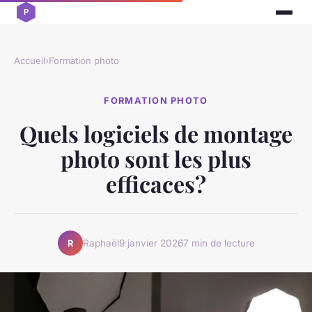
Accueil
›
Formation photo
FORMATION PHOTO
Quels logiciels de montage
photo sont les plus
efficaces?
Raphaël
9 janvier 2026
7 min de lecture
R